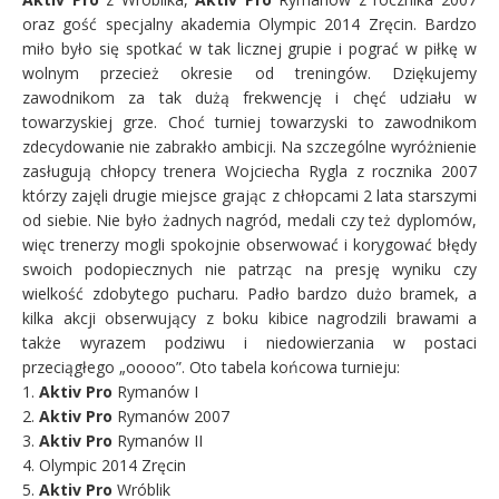
oraz gość specjalny akademia Olympic 2014 Zręcin. Bardzo
miło było się spotkać w tak licznej grupie i pograć w piłkę w
wolnym przecież okresie od treningów. Dziękujemy
zawodnikom za tak dużą frekwencję i chęć udziału w
towarzyskiej grze. Choć turn
iej towarzyski to zawodnikom
zdecydowanie nie zabrakło ambicji. Na szczególne wyróżnienie
zasługują chłopcy trenera Wojciecha Rygla z rocznika 2007
którzy zajęli drugie miejsce grając z chłopcami 2 lata starszymi
od siebie. Nie było żadnych nagród, medali czy też dyplomów,
więc trenerzy mogli spokojnie obserwować i korygować błędy
swoich podopiecznych nie patrząc na presję wyniku czy
wielkość zdobytego pucharu. Padło bardzo dużo bramek, a
kilka akcji obserwujący z boku kibice nagrodzili brawami a
także wyrazem podziwu i niedowierzania w postaci
przeciągłego „ooooo”. Oto tabela końcowa turnieju:
1.
Aktiv Pro
Rymanów I
2.
Aktiv Pro
Rymanów 2007
3.
Aktiv Pro
Rymanów II
4. Olympic 2014 Zręcin
5.
Aktiv Pro
Wróblik