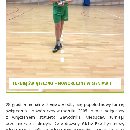
TURNIEJ ŚWIĄTECZNO – NOWOROCZNY W SIENIAWIE
28 grudnia na hali w Sieniawie odbył się popołudniowy turniej
świąteczno – noworoczny w roczniku 2005 i młodsi połączony
z wręczeniem statuetki Zawodnika Miesiąca
W turnieju
uczestniczyło 5 drużyn. Dwie drużyny
Aktiv Pro
Rymanów,
Aktiv Pro
z Wróblika,
Aktiv Pro
Rymanów z rocznika 2007