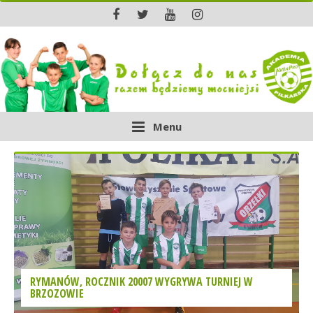
Menu
RYMANÓW, ROCZNIK 20007 WYGRYWA TURNIEJ W
BRZOZOWIE