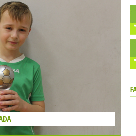
F
PADA