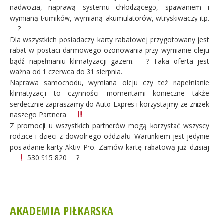
nadwozia, naprawą systemu chłodzącego, spawaniem i
wymianą tłumików, wymianą akumulatorów, wtryskiwaczy itp.
?
Dla wszystkich posiadaczy karty rabatowej przygotowany jest
rabat w postaci dar
mowego ozonowania przy wymianie oleju
bądź napełnianiu klimatyzacji gazem.
?
Taka oferta jest
ważna od 1 czerwca do 31 sierpnia.
Naprawa samochodu, wymiana oleju czy też napełnianie
klimatyzacji to czynności momentami konieczne także
serdecznie zapraszamy do Auto Expres i korzystajmy ze zniżek
naszego Partnera
Z promocji u wszystkich partnerów mogą korzystać wszyscy
rodzice i dzieci z dowolnego oddziału. Warunkiem jest jedynie
posiadanie karty Aktiv Pro. Zamów kartę rabatową już dzisiaj
530 915 820
?
AKADEMIA PIŁKARSKA