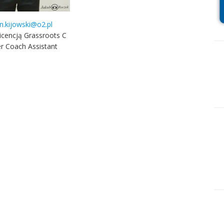
n.kijowski@o2.pl
licencją Grassroots C
r Coach Assistant