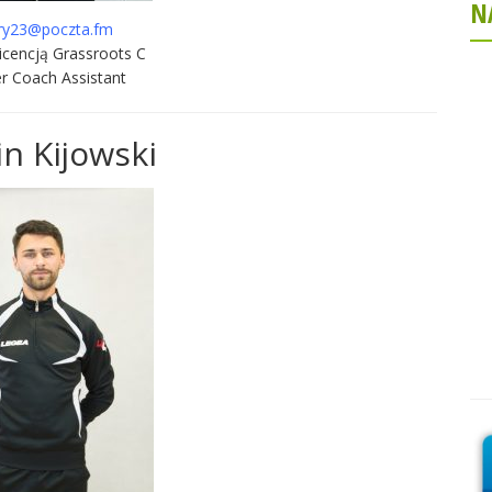
N
ry23@poczta.fm
licencją Grassroots C
r Coach Assistant
n Kijowski