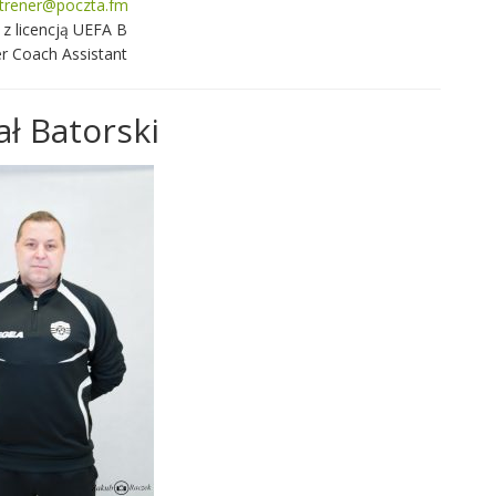
trener@poczta.fm
 z licencją UEFA B
r Coach Assistant
ł Batorski