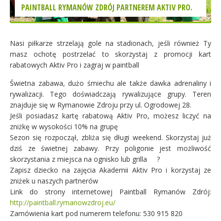
PAINTBALL RYMANÓW ZDRÓJ PARTNEREM AKTIV PRO.
Nasi piłkarze strzelają gole na stadionach, jeśli również Ty
masz ochotę postrzelać to skorzystaj z promocji kart
rabatowych Aktiv Pro i zagraj w paintball
Świetna zabawa, dużo śmiechu ale także dawka adrenaliny i
rywalizacji. Tego doświadczają rywalizujące grupy. Teren
znajduje się w Rymanowie Zdroju przy ul. Ogrodowej 28.
Jeśli posiadasz kartę rabatową Aktiv Pro, możesz liczyć na
zniżkę w wysokości 10% na grupę
Sezon się r
ozpoczął, zbliża się długi weekend. Skorzystaj już
dziś ze świetnej zabawy. Przy poligonie jest możliwość
skorzystania z miejsca na ognisko lub grilla
?
Zapisz dziecko na zajęcia Akademii Aktiv Pro i korzystaj ze
zniżek u naszych partnerów
Link do strony internetowej Paintball Rymanów Zdrój:
http://paintball.rymanowzdroj.eu/
Zamówienia kart pod numerem telefonu: 530 915 820