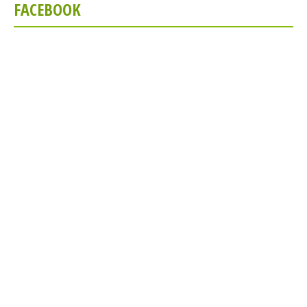
FACEBOOK