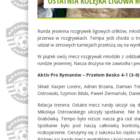
OSTATNIA KOLEJKA LIGOWA R
Runda jesienna rozgrywek ligowych orlików, mło
przerwa w rozgrywkach. Tempa jeśli chodzi o tre
udział w zimowych turniejach przełożą się na wyni
W piątek swój mecz rozgrywali młodziki z oddzi
rundzie jesiennej. Nasza drużyna nie zawiodła i p
Aktiv Pro Rymanów – Przełom Besko 4-1 (3-0)
Skład: Kacper Lorenc, Adrian Brzana, Damian Tre
Ostrowski, Szymon Bilski, Paweł Ziemiański, Dani
Relacja trenera: Ostatni mecz rundy ułożył się
Mikołaja Ostrowskiego ułożyły spotkanie. Nie 
Grabówką. Tempo było niższe nasza gra ciut sła
Spotkanie było pod naszą całkowitą kontrolą
rozkojarzenie. Cieszymy się z sukcesu bo ciężko 
Później już każdy mecz wygraliśmy i kończymy r