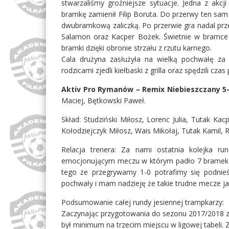
stwarzaliśmy groźniejsze sytuacje. Jedna z akc
bramkę zamienił Filip Boruta. Do przerwy ten sa
dwubramkową zaliczką. Po przerwie gra nadal przeb
Salamon oraz Kacper Bożek. Świetnie w bramce s
bramki dzięki obronie strzału z rzutu karnego.
Cala drużyna zasłużyła na wielką pochwałę z
rodzicami zjedli kiełbaski z grilla oraz spędzili czas
Aktiv Pro Rymanów – Remix Niebieszczany 5
Maciej, Bętkowski Paweł.
Skład: Studziński Miłosz, Lorenc Julia, Tutak Ka
Kołodziejczyk Miłosz, Wais Mikołaj, Tutak Kamil, 
Relacja trenera: Za nami ostatnia kolejka ru
emocjonującym meczu w którym padło 7 bramek. B
tego że przegrywamy 1-0 potrafimy się podnieś
pochwały i mam nadzieję że takie trudne mecze jak
Podsumowanie całej rundy jesiennej trampkarzy:
Zaczynając przygotowania do sezonu 2017/2018 za
był minimum na trzecim miejscu w ligowej tabeli. 