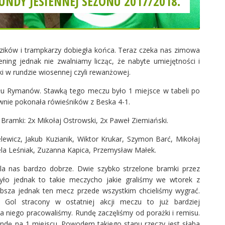
UNDY JESIENNEJ SEZONU 2017/2018.
dzików i trampkarzy dobiegła końca. Teraz czeka nas zimowa
ning jednak nie zwalniamy licząc, że nabyte umiejętności i
ki w rundzie wiosennej czyli rewanżowej.
ału Rymanów. Stawką tego meczu było 1 miejsce w tabeli po
ewnie pokonała rówieśników z Beska 4-1.
Bramki: 2x Mikołaj Ostrowski, 2x Paweł Ziemiański.
lewicz, Jakub Kuzianik, Wiktor Krukar, Szymon Barć, Mikołaj
ela Leśniak, Zuzanna Kapica, Przemysław Małek.
 dla nas bardzo dobrze. Dwie szybko strzelone bramki przez
było jednak to takie meczycho jakie graliśmy we wtorek z
bsza jednak ten mecz przede wszystkim chcieliśmy wygrać.
. Gol stracony w ostatniej akcji meczu to już bardziej
na niego pracowaliśmy. Rundę zaczęliśmy od porażki i remisu.
undę na 1 miejscu. Powodem takiego stanu rzeczy jest słaba