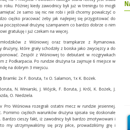
N
o roku. Później kiedy zawodnicy byli już w treningu to mogli
miętać że samo się nic nie robi i jeśli chcemy powalczyć o
zo ciężko pracować żeby jak najlepiej się przygotować do
ana poczęstował drużynę szampanem co bardzo dobrze o nim
wi gratuluję i już czekam na więcej.
młodzików z Wiśniowej oraz trampkarze z Rymanowa.
 drużyny, które grały schodziły z boiska jako zwycięzcy a do
mponować. Zespół z Wiśniowej to debiutant w rozgrywkach
om z Podkarpacia. Po rundzie drużyna ta zajmuje 6 miejsce w
undę na dobrym 3 miejscu.
)
Bramki: 2x F. Boruta, 1x O. Salamon, 1x K. Bożek.
ruta, N. Winiarski, J. Wójcik, F. Boruta, J. Król, K. Bożek, J.
zda, O. Niedziela.
v Pro Wiśniowa rozegrali ostatni mecz w rundzie jesiennej.
ec. Pomimo ciężkich warunków drużyna spisała się doskonale
 Bardzo cieszy fakt, iż zawodnicy byli bardzo zmotywowani i
o my utrzymywaliśmy się przy piłce, prowadziliśmy grę i