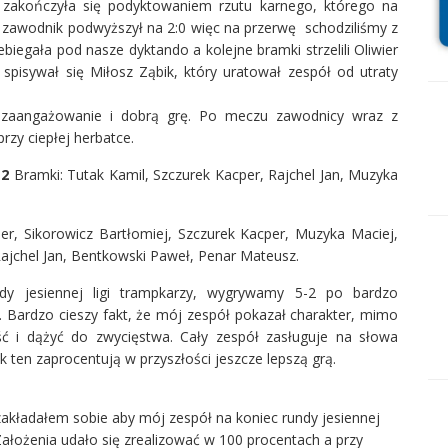
ji zakończyła się podyktowaniem rzutu karnego, którego na
m zawodnik podwyższył na 2:0 więc na przerwę schodziliśmy z
iegała pod nasze dyktando a kolejne bramki strzelili Oliwier
pisywał się Miłosz Ząbik, który uratował zespół od utraty
a zaangażowanie i dobrą grę. Po meczu zawodnicy wraz z
 przy ciepłej herbatce.
-2
Bramki: Tutak Kamil, Szczurek Kacper, Rajchel Jan, Muzyka
cper, Sikorowicz Bartłomiej, Szczurek Kacper, Muzyka Maciej,
Rajchel Jan, Bentkowski Paweł, Penar Mateusz.
ndy jesiennej ligi trampkarzy, wygrywamy 5-2 po bardzo
ardzo cieszy fakt, że mój zespół pokazał charakter, mimo
ć i dążyć do zwycięstwa. Cały zespół zasługuje na słowa
 ten zaprocentują w przyszłości jeszcze lepszą grą.
kładałem sobie aby mój zespół na koniec rundy jesiennej
Założenia udało się zrealizować w 100 procentach a przy