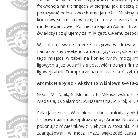
frekwencja na treningach w sierpniu jak zresztą c
pokazywać pełnię swoich umiejętności. Musimy pa
końcowy sukces na wiosnę to teraz musimy bard
rundy rewanżowej. Po meczu kapitan Adrian Brz
świadczy i dziękujemy za miły gest. Całemu zespoło
W sobotę swoje mecze rozgrywały drużyny 
Fantastyczny weekend za nami gdyż wszystkie trzy
tego miejsca w tabeli na koniec rundy mogą i
ligowych a już potrafił się postawić mocnym firm
ligowej tabeli. Trampkarze natomiast zakończyli r
Aramix Niebylec – Aktiv Pro Wiśniowa 0-4 (0-2
Skład: M. Ząbik, S. Mularski, K. Mikuszewska, K. Bo
Niedziela, O. Salamon, P. Basamania, P. Król, R. Ga
Relacja trenera: W minioną sobotę młodzicy Akti
Przeciwnikiem naszej drużyny był Aramix Niebyl
pokonując rówieśników z Niebylca w stosunku 4:0.
zaangażowani w mecz. Przez większość czasu t