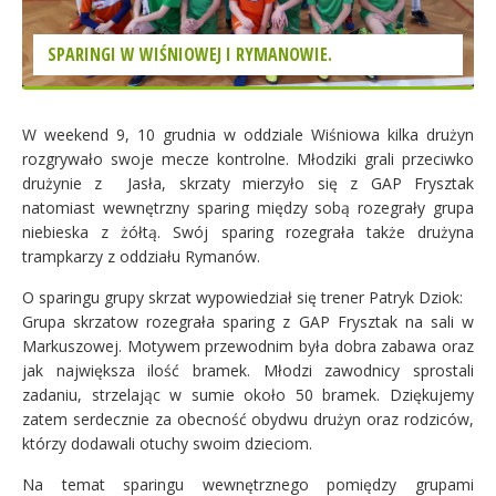
SPARINGI W WIŚNIOWEJ I RYMANOWIE.
W weekend 9, 10 grudnia w oddziale Wiśniowa kilka drużyn
rozgrywało swoje mecze kontrolne. Młodziki grali przeciwko
drużynie z Jasła, skrzaty mierzyło się z GAP Frysztak
natomiast wewnętrzny sparing między sobą rozegrały grupa
niebieska z żółtą. Swój sparing rozegrała także drużyna
trampkarzy z oddziału Rymanów.
O sparingu grupy skrzat wypowiedział się trener Patryk Dziok:
Grupa skrzatow rozegrała sparing z GAP Frysztak na sali w
Markuszowej. Motywem przewodnim była dobra zabawa oraz
jak największa ilość bramek. Młodzi zawodnicy sprostali
zadaniu, strzelając w sumie około 50 bramek. Dziękujemy
zatem serdecznie za obecność obydwu drużyn oraz rodziców,
którzy dodawali otuchy swoim dzieciom.
Na temat sparingu wewnętrznego pomiędzy grupami