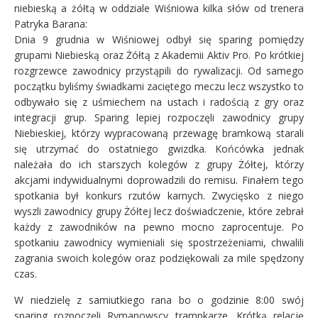
niebieską a żółtą w oddziale Wiśniowa kilka słów od trenera
Patryka Barana:
Dnia 9 grudnia w Wiśniowej odbył się sparing pomiędzy
grupami Niebieską oraz Żółtą z Akademii Aktiv Pro. Po krótkiej
rozgrzewce zawodnicy przystąpili do rywalizacji. Od samego
początku byliśmy świadkami zaciętego meczu lecz wszystko to
odbywało się z uśmiechem na ustach i radością z gry oraz
integracji grup. Sparing lepiej rozpoczęli zawodnicy grupy
Niebieskiej, którzy wypracowaną przewagę bramkową starali
się utrzymać do ostatniego gwizdka. Końcówka jednak
należała do ich starszych kolegów z grupy Żółtej, którzy
akcjami indywidualnymi doprowadzili do remisu. Finałem tego
spotkania był konkurs rzutów karnych. Zwycięsko z niego
wyszli zawodnicy grupy Żółtej lecz doświadczenie, które zebrał
każdy z zawodników na pewno mocno zaprocentuje. Po
spotkaniu zawodnicy wymieniali się spostrzeżeniami, chwalili
zagrania swoich kolegów oraz podziękowali za mile spędzony
czas.
W niedzielę z samiutkiego rana bo o godzinie 8:00 swój
sparing rozpoczęli Rymanowscy trampkarze. Krótką relację