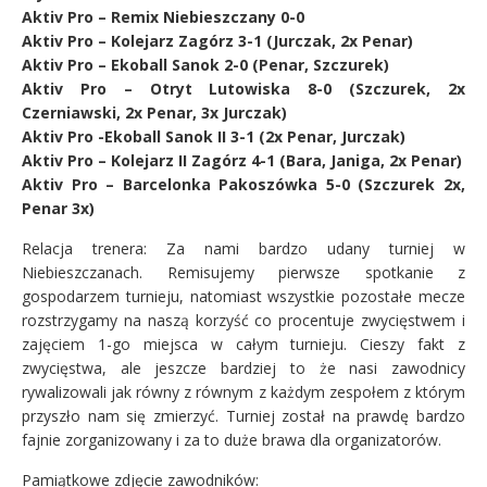
Aktiv Pro – Remix Niebieszczany 0-0
Aktiv Pro – Kolejarz Zagórz 3-1 (Jurczak, 2x Penar)
Aktiv Pro – Ekoball Sanok 2-0 (Penar, Szczurek)
Aktiv Pro – Otryt Lutowiska 8-0 (Szczurek, 2x
Czerniawski, 2x Penar, 3x Jurczak)
Aktiv Pro -Ekoball Sanok II 3-1 (2x Penar, Jurczak)
Aktiv Pro – Kolejarz II Zagórz 4-1 (Bara, Janiga, 2x Penar)
Aktiv Pro – Barcelonka Pakoszówka 5-0 (Szczurek 2x,
Penar 3x)
Relacja trenera: Za nami bardzo udany turniej w
Niebieszczanach. Remisujemy pierwsze spotkanie z
gospodarzem turnieju, natomiast wszystkie pozostałe mecze
rozstrzygamy na naszą korzyść co procentuje zwycięstwem i
zajęciem 1-go miejsca w całym turnieju. Cieszy fakt z
zwycięstwa, ale jeszcze bardziej to że nasi zawodnicy
rywalizowali jak równy z równym z każdym zespołem z którym
przyszło nam się zmierzyć. Turniej został na prawdę bardzo
fajnie zorganizowany i za to duże brawa dla organizatorów.
Pamiątkowe zdjęcie zawodników: