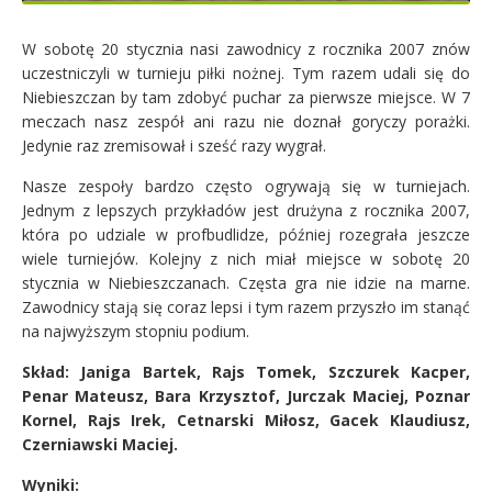
W sobotę 20 stycznia nasi zawodnicy z rocznika 2007 znów
uczestniczyli w turnieju piłki nożnej. Tym razem udali się do
Niebieszczan by tam zdobyć puchar za pierwsze miejsce. W 7
meczach nasz zespół ani razu nie doznał goryczy porażki.
Jedynie raz zremisował i sześć razy wygrał.
Nasze zespoły bardzo często ogrywają się w turniejach.
Jednym z lepszych przykładów jest drużyna z rocznika 2007,
która po udziale w profbudlidze, później rozegrała jeszcze
wiele turniejów. Kolejny z nich miał miejsce w sobotę 20
stycznia w Niebieszczanach. Częsta gra nie idzie na marne.
Zawodnicy stają się coraz lepsi i tym razem przyszło im stanąć
na najwyższym stopniu podium.
Skład: Janiga Bartek, Rajs Tomek, Szczurek Kacper,
Penar Mateusz, Bara Krzysztof, Jurczak Maciej, Poznar
Kornel, Rajs Irek, Cetnarski Miłosz, Gacek Klaudiusz,
Czerniawski Maciej.
Wyniki: