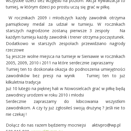
wszystkie dzieci bez względu na poziom. Akcja Rywalizacja to
turniej, w którym dzieci po prostu uczą się grać w piłkę.
W rocznikach 2009 i młodszych każdy zawodnik otrzyma
pamiątkowy medal za udział w turnieju. W rocznikach
starszych nagrodz
one zostaną pierwsze 3 zespoły
Na
każdym turnieju każdy zawodnik i trener otrzyma poczęstunek.
Dodatkowo w starszych zespołach przewidziano nagrody
rzeczowe
Są jeszcze wolne miejsca na turnieje w Sieniawie w rocznikach
2005, 2009, 2010 i 2011 na które serdecznie zapraszamy
Turniej ten to doskonała okazja do podnoszenia umiejętności
zawodników bez presji na wynik
Turniej ten to już
kilkuletnia tradycja
Już 10 lutego na pięknej hali w Nowosielcach grać w piłkę będą
zawodnicy urodzeni w roku 2010 i młodsi
Serdecznie zapraszamy do kibicowania wszystkim
zawodnikom. A czy ty już zgłosiłeś swoją drużynę ? Jeśli nie to
nie czekaj !
Dołącz do nas razem będziemy mocniejsi
aktivpro@wp.pl