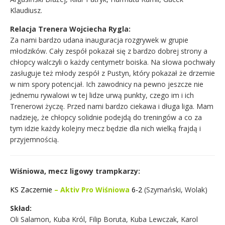
Klaudiusz.
Relacja Trenera Wojciecha Rygla:
Za nami bardzo udana inauguracja rozgrywek w grupie
młodzików. Cały zespół pokazał się z bardzo dobrej strony a
chłopcy walczyli o każdy centymetr boiska. Na słowa pochwały
zasługuje też młody zespół z Pustyn, który pokazał że drzemie
w nim spory potencjał. Ich zawodnicy na pewno jeszcze nie
jednemu rywalowi w tej lidze urwą punkty, czego im i ich
Trenerowi życzę. Przed nami bardzo ciekawa i długa liga. Mam
nadzieję, że chłopcy solidnie podejdą do treningów a co za
tym idzie każdy kolejny mecz będzie dla nich wielką frajdą i
przyjemnością.
Wiśniowa, mecz ligowy trampkarzy:
KS Zaczernie
– Aktiv Pro Wiśniowa
6-2
(Szymański, Wolak)
Skład:
Oli Salamon, Kuba Król, Filip Boruta, Kuba Lewczak, Karol