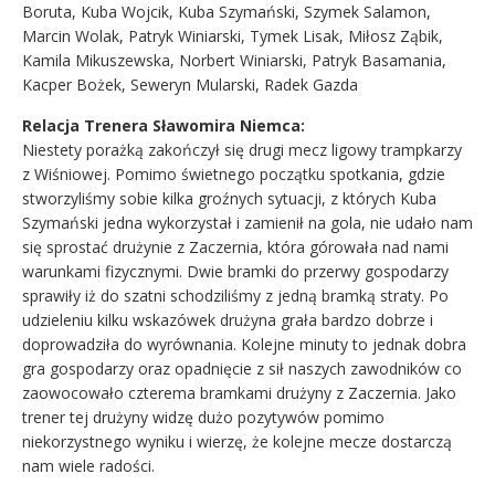
Boruta, Kuba Wojcik, Kuba Szymański, Szymek Salamon,
Marcin Wolak, Patryk Winiarski, Tymek Lisak, Miłosz Ząbik,
Kamila Mikuszewska, Norbert Winiarski, Patryk Basamania,
Kacper Bożek, Seweryn Mularski, Radek Gazda
Relacja Trenera Sławomira Niemca:
Niestety porażką zakończył się drugi mecz ligowy trampkarzy
z Wiśniowej. Pomimo świetnego początku spotkania, gdzie
stworzyliśmy sobie kilka groźnych sytuacji, z których Kuba
Szymański jedna wykorzystał i zamienił na gola, nie udało nam
się sprostać drużynie z Zaczernia, która górowała nad nami
warunkami fizycznymi. Dwie bramki do przerwy gospodarzy
sprawiły iż do szatni schodziliśmy z jedną bramką straty. Po
udzieleniu kilku wskazówek drużyna grała bardzo dobrze i
doprowadziła do wyrównania. Kolejne minuty to jednak dobra
gra gospodarzy oraz opadnięcie z sił naszych zawodników co
zaowocowało czterema bramkami drużyny z Zaczernia. Jako
trener tej drużyny widzę dużo pozytywów pomimo
niekorzystnego wyniku i wierzę, że kolejne mecze dostarczą
nam wiele radości.