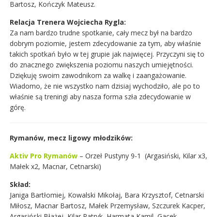
Bartosz, Kończyk Mateusz.
Relacja Trenera Wojciecha Rygla:
Za nam bardzo trudne spotkanie, cały mecz był na bardzo
dobrym poziomie, jestem zdecydowanie za tym, aby właśnie
takich spotkań było w tej grupie jak najwięcej. Przyczyni się to
do znacznego zwiększenia poziomu naszych umiejętności.
Dziękuję swoim zawodnikom za walkę i zaangażowanie.
Wiadomo, że nie wszystko nam dzisiaj wychodziło, ale po to
właśnie są treningi aby nasza forma szła zdecydowanie w
górę.
Rymanów, mecz ligowy młodzików:
Aktiv Pro Rymanów
– Orzeł Pustyny 9-1 (Argasiński, Kilar x3,
Małek x2, Macnar, Cetnarski)
Skład:
Janiga Bartłomiej, Kowalski Mikołaj, Bara Krzysztof, Cetnarski
Miłosz, Macnar Bartosz, Małek Przemysław, Szczurek Kacper,
Argasiński Błażej, Kilar Patryk, Harmata Kamil, Gacek