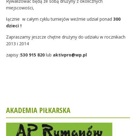
Rywalizować będą ze sobą drużyny z okolicznych
miejscowości,
łącznie w całym cyklu turniejów weźmie udział ponad
300
dzieci
!!
Zapraszamy jeszcze chętne drużyny do udziału w rocznikach
2013 i 2014
zapisy :
530 915 820
lub
aktivpro@wp.pl
AKADEMIA PIŁKARSKA